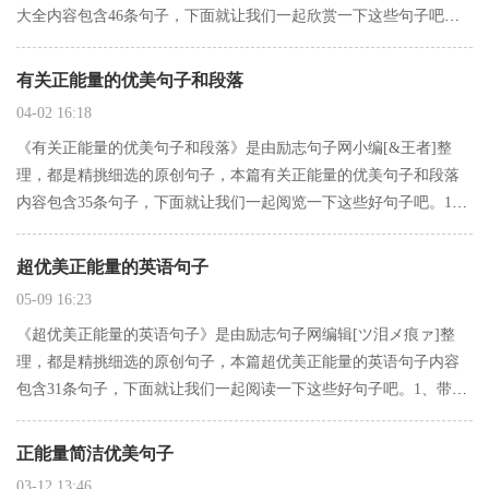
大全内容包含46条句子，下面就让我们一起欣赏一下这些句子吧。
1、时间匆匆如流水，转眼即逝，那些和她相伴，起经历过的事，都
在岁月的长廊里慢慢枯萎，她凭栏而息，楚楚动人的画面如今还…
有关正能量的优美句子和段落
04-02 16:18
《有关正能量的优美句子和段落》是由励志句子网小编[&王者]整
理，都是精挑细选的原创句子，本篇有关正能量的优美句子和段落
内容包含35条句子，下面就让我们一起阅览一下这些好句子吧。1、
Come and go in a hurry， a thread from a thousand， looking f…
超优美正能量的英语句子
05-09 16:23
《超优美正能量的英语句子》是由励志句子网编辑[ツ泪メ痕ァ]整
理，都是精挑细选的原创句子，本篇超优美正能量的英语句子内容
包含31条句子，下面就让我们一起阅读一下这些好句子吧。1、带上
你的假面 远离我的视线 滚出我的世界。2、黄大临说：别语缠绵不
成句。3、轻轻地一声祝福，道不尽心中的千言万语，短短的一…
正能量简洁优美句子
03-12 13:46