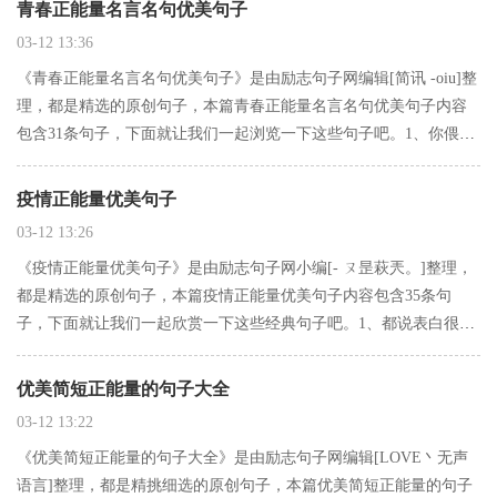
青春正能量名言名句优美句子
03-12 13:36
《青春正能量名言名句优美句子》是由励志句子网编辑[简讯 -oiu]整
理，都是精选的原创句子，本篇青春正能量名言名句优美句子内容
包含31条句子，下面就让我们一起浏览一下这些句子吧。1、你偎美
人膝我做沙场王2、一颗完完整整的心，走出去回来时却已不再完
整。3、鉴于你的手机不能防水，涌泉就免了，改以信息相…
疫情正能量优美句子
03-12 13:26
《疫情正能量优美句子》是由励志句子网小编[- ㄡ昰萩兲。]整理，
都是精选的原创句子，本篇疫情正能量优美句子内容包含35条句
子，下面就让我们一起欣赏一下这些经典句子吧。1、都说表白很疯
狂，但是如果不表白，连疯狂的机会都没有。2、你这么害怕明天，
又怎么能过好今天。3、我总是口是心非让你看不懂 ，其实我…
优美简短正能量的句子大全
03-12 13:22
《优美简短正能量的句子大全》是由励志句子网编辑[LOVE丶无声
语言]整理，都是精挑细选的原创句子，本篇优美简短正能量的句子