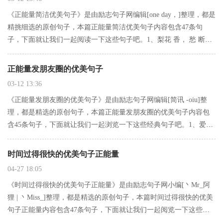
《正能量简洁优美句子》是由励志句子网编辑[one day，]整理，都是
精挑细选的原创句子，本篇正能量简洁优美句子内容包含47条句
子，下面就让我们一起阅读一下这些句子吧。1、梨花 香， 愁 断
肠。 千杯 酒， 解 思量2、有一次我发说说，下面有一男一女评论
我，然后他们聊上了，当互相要电话时，我把说说…
正能量发朋友圈的优美句子
03-12 13:36
《正能量发朋友圈的优美句子》是由励志句子网编辑[简讯 -oiu]整
理，都是精选的原创句子，本篇正能量发朋友圈的优美句子内容包
含45条句子，下面就让我们一起浏览一下这些经典句子吧。1、爱都
会有从浓转淡的过程，既然开始了，就要学着去珍惜。2、梦不在，
心不在，痴傻状态。心已乱，魂归不知是何处，独留无奈。…
时间过得很快的优美句子正能量
04-27 18:05
《时间过得很快的优美句子正能量》是由励志句子网小编[丶Mr_阿
狸 | 丶Miss_]整理，都是精选的原创句子，本篇时间过得很快的优美
句子正能量内容包含47条句子，下面就让我们一起阅览一下这些句
子吧。1、如果、明天就是世界的末日那麽、伱是否依然選擇逃避