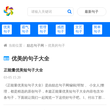
最新句子
优美
霸气
哲理
感恩
文艺
简单
句子
句子
句子
句子
句子
句子
当前位置：
励志句子网
> 优美的句子
优美的句子大全
正能量优美短句子大全
03-05 15:20
《正能量优美短句子大全》是由励志句子网编辑[明智 、 小女人]整
理，都是精选的原创句子，本篇正能量优美短句子大全内容包含30
条句子，下面就让我们一起阅览一下这些好句子吧。1、付出了那么
多才知道不一定会有相应的回报。2、别怪城市太黑暗，弱肉强食是
规则。3、什么时候建一个爱情学校， 情侣入学， 作业减…