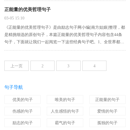
2、你吻我的时候解开我的衣扣，你吻她的时候抚摸着…
正能量的优美哲理句子
03-05 15:10
《正能量的优美哲理句子》是由励志句子网小编[南方姑娘]整理，都
是精挑细选的原创句子，本篇正能量的优美哲理句子内容包含44条
句子，下面就让我们一起阅览一下这些经典句子吧。1、全世界都背
叛了你，我也会在你身边。2、人生的秘密和财富就是健康快乐。
3、女生总说男生对自己不好，却从来不想想自己对男生好不好，…
上一页
2
3
4
5
6
7
8
9
10
下一页
句子导航
优美的句子
唯美的句子
正能量的句子
伤感的句子
人生感悟的句子
爱情的句子
励志的句子
霸气的句子
孤独的句子