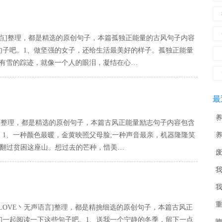
点]整理，都是精选的原创句子，本篇孤独正能量的古风句子内容
句子吧。1、做坚强的女子，还给生活最美好的样子。孤独正能量
没有雪的踪迹，就像一个人的眼泪，凝结在心…
最
]整理，都是精选的原创句子，本篇古风正能量励志句子内容包含
。1、一种颜色最暖，金黄映照父母脸;一种声音最亲，机器隆隆笑
佬
，翻过贫困这座山。想过去的芒种，惜美…
_
佬
大
小
全
最
把
新
文
黑
掌
者
慕
全
LOVE丶无声语言]整理，都是精挑细选的原创句子，本篇古风正
们一起阅读一下这些句子吧。1、送我一个宁静的冬季，留下一点
节
自
加