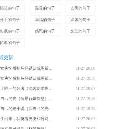
搞笑的句子
温暖的句子
古风的句子
分手的句子
幸福的句子
温馨的句子
失眠的句子
感恩的句子
文艺的句子
简单的句子
近更新
养女失忆后把马仔错认成黑帮大
11-27 20:09
，打我三巴掌断亲全文免费阅读
养女失忆后把马仔错认成黑帮大
11-27 19:56
（养女失忆后把马仔错认成黑帮
，打我三巴掌断亲曲童禹臻知乎
废土唯一的歌者（沈磬玥陆烬）
11-27 20:07
佬，打我三巴掌断亲）曲童禹臻
说全文免费阅读_（养女失忆后
文免费阅读_废土唯一的歌者最
我自己的光（傅景行慕怜璧）全
11-27 19:56
新小说养女失忆后把马仔错认成
马仔错认成黑帮大佬，打我三巴
章节小说免费阅读废土唯一的歌
免费阅读_我自己的光（傅景行
我自己的光小说（我自己的光）
11-27 19:59
帮大佬，打我三巴掌断亲
断亲）曲童禹臻知乎小说最新章
怜璧）最新章节列表
文免费阅读_（我自己的光）我
重生回来，我笑看男友和竹马参
11-27 20:03
列表
己的光最新章节列表（我自己的
旗袍展梁薇薇林晴儿最新章节_
吻还在爱已过期（林浅陆沉）全
11-27 20:02