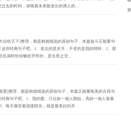
已过去的时间，深嗅着未来散发出的诱人的…
光
重
文
旗
浅
惨
过
新
魏
大自给天下]整理，都是精挑细选的原创句子，本篇奋斗正能量句
下这些经典句子吧。1、老去的是岁月，不变的是我的情怀。2、朋
我
在饥渴时给你畅饮开怀的，是生死之交;…
落寞]整理，都是精挑细选的原创句子，本篇正能量唯美的古风句
些经典句子吧。1、我的愛、只位妳一個人開始，爲妳一個人落幕
3、每天微笑着迎接阳光，就是最美好的开…