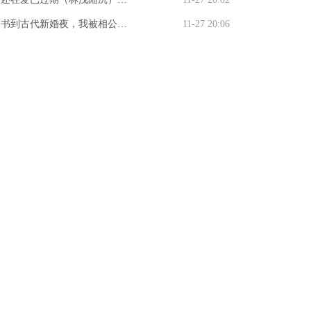
）
生回来，我笑看男友和竹马参加
免费阅读_吻还在爱已过期（林
穿书到古代新婚夜，我被相公帅
11-27 20:06
袍展梁薇薇林晴儿全文阅读
陆沉）最新章节列表吻还在爱已
了全文免费阅读_（穿书到古代
期
婚夜，我被相公帅惨了）林青榕
渊最新小说穿书到古代新婚夜，
被相公帅惨了