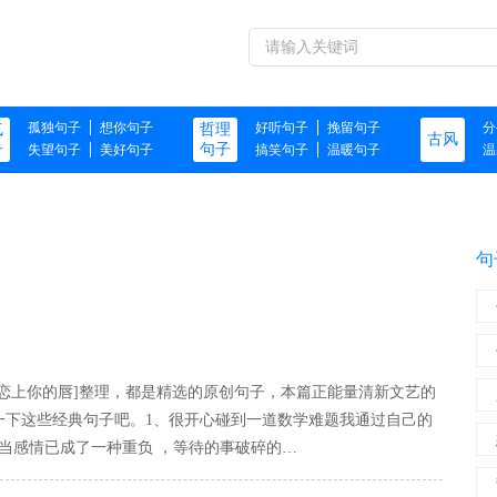
孤独句子
想你句子
好听句子
挽留句子
分
气
哲理
古风
子
句子
失望句子
美好句子
搞笑句子
温暖句子
温
句子
句
恋上你的唇]整理，都是精选的原创句子，本篇正能量清新文艺的
一下这些经典句子吧。1、很开心碰到一道数学难题我通过自己的
当感情已成了一种重负 ，等待的事破碎的…