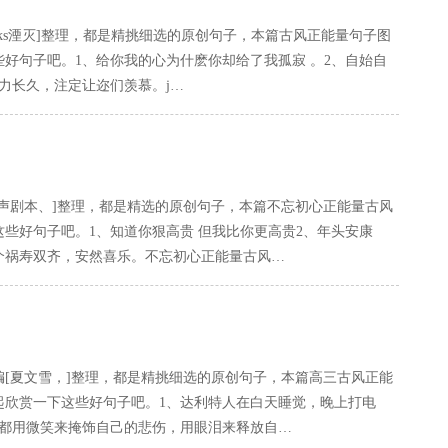
orks湮灭]整理，都是精挑细选的原创句子，本篇古风正能量句子图
些好句子吧。1、给你我的心为什麽你却给了我孤寂 。2、自始自
力长久，注定让迩们羡慕。j…
声剧本、]整理，都是精选的原创句子，本篇不忘初心正能量古风
这些好句子吧。1、知道你狠高贵 但我比你更高贵2、年头安康
个祸寿双齐，安然喜乐。不忘初心正能量古风…
[夏文雪，]整理，都是精挑细选的原创句子，本篇高三古风正能
起欣赏一下这些好句子吧。1、达利特人在白天睡觉，晚上打电
次都用微笑来掩饰自己的悲伤，用眼泪来释放自…