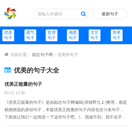
最新句子
优美
霸气
哲理
感恩
文艺
简单
句子
句子
句子
句子
句子
句子
当前位置：
励志句子网
> 优美的句子
优美的句子大全
优美正能量的句子
03-12 13:38
《优美正能量的句子》是由励志句子网编辑[浪猫野九￡]整理，都是
精挑细选的原创句子，本篇优美正能量的句子内容包含31条句子，
下面就让我们一起阅览一下这些句子吧。1、我做不到。我不在乎。
我甚至不能假装这不重要。注重感情的人最后都死的很惨不是吗？
他们经常被自己的脾气折腾得很惨。2、从细微间我看到了你爱我…