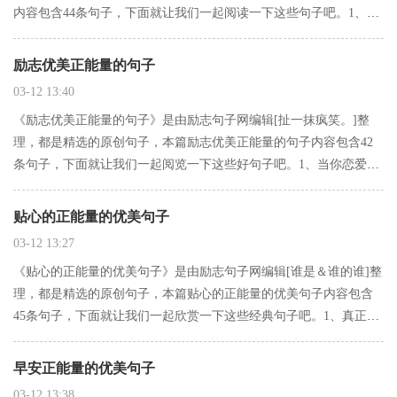
内容包含44条句子，下面就让我们一起阅读一下这些句子吧。1、开
学了，该收拾一下书包了。2、在球场上，我想试着去罚球线多一
点。作为一个控球后卫，你总是可以做出更好的决策和限制你的
励志优美正能量的句子
错…
03-12 13:40
《励志优美正能量的句子》是由励志句子网编辑[扯一抹疯笑。]整
理，都是精选的原创句子，本篇励志优美正能量的句子内容包含42
条句子，下面就让我们一起阅览一下这些好句子吧。1、当你恋爱的
时候，你有强烈的欲望去和这个人融合。这已经不是爱情的问题
了。你的身体充满了快感，你的思维活动完全没有了。因为我们在
贴心的正能量的优美句子
婴儿…
03-12 13:27
《贴心的正能量的优美句子》是由励志句子网编辑[谁是＆谁的谁]整
理，都是精选的原创句子，本篇贴心的正能量的优美句子内容包含
45条句子，下面就让我们一起欣赏一下这些经典句子吧。1、真正爱
你的人不会问你想不想要，他会直接把那个东西放在你手里。2、我
想找个男人像我爸疼我妈一样的疼我3、如果有一天你被混混堵…
早安正能量的优美句子
03-12 13:38