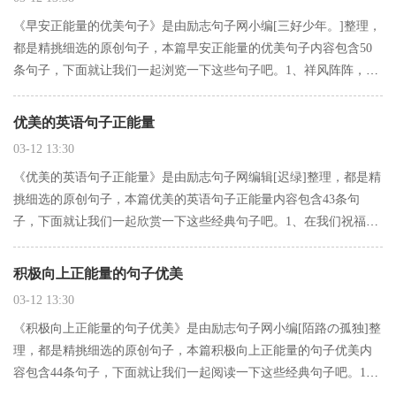
《早安正能量的优美句子》是由励志句子网小编[三好少年。]整理，
都是精挑细选的原创句子，本篇早安正能量的优美句子内容包含50
条句子，下面就让我们一起浏览一下这些句子吧。1、祥风阵阵，福
来运转，新年新春，普天同庆，恭喜发财，吉祥如意，尽享欢乐，
健康幸福，团团圆圆，开心快乐，新春好运，万事顺利。2、不论…
优美的英语句子正能量
03-12 13:30
《优美的英语句子正能量》是由励志句子网编辑[迟绿]整理，都是精
挑细选的原创句子，本篇优美的英语句子正能量内容包含43条句
子，下面就让我们一起欣赏一下这些经典句子吧。1、在我们祝福天
下所有的孩子儿童节快乐的这一天，也让我们每一个成年人回到童
年，用最纯真的情怀最纯洁的心灵过一个快乐的儿童节。节日快
积极向上正能量的句子优美
乐。…
03-12 13:30
《积极向上正能量的句子优美》是由励志句子网小编[陌路の孤独]整
理，都是精挑细选的原创句子，本篇积极向上正能量的句子优美内
容包含44条句子，下面就让我们一起阅读一下这些经典句子吧。1、
那些廉价承诺的话听完就忘了吧2、【爱情再坚固，也无法承受忙碌