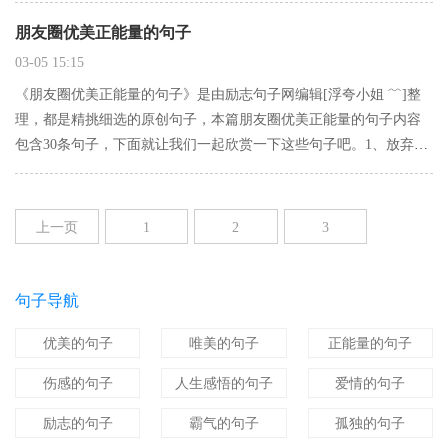
的侵蚀，你忙得天荒地乱，你忙得忘记关心，你忙得身心疲惫，…
朋友圈优美正能量的句子
03-05 15:15
《朋友圈优美正能量的句子》是由励志句子网编辑[浮夸小姐 ﹌]整
理，都是精挑细选的原创句子，本篇朋友圈优美正能量的句子内容
包含30条句子，下面就让我们一起欣赏一下这些句子吧。1、放弃一
个爱你的人并不痛苦放弃一个你爱的人那才痛苦。凡事不必太在意
更不需去强求就让一切随缘。逃避不一定躲得过;面对不一定最难…
上一页
1
2
3
4
5
6
7
8
9
下一页
句子导航
优美的句子
唯美的句子
正能量的句子
伤感的句子
人生感悟的句子
爱情的句子
励志的句子
霸气的句子
孤独的句子