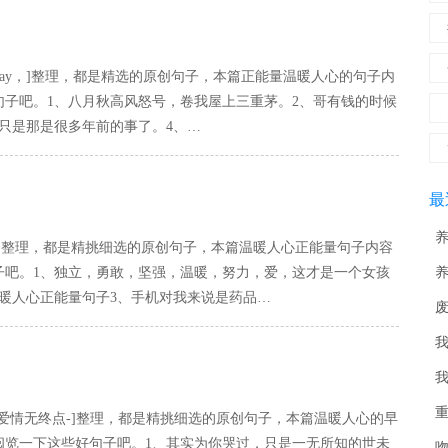
 day，]整理，都是精选的原创句子，本篇正能量温暖人心的句子内
句子吧。1、八月秋高风怒号，卷我屋上三重茅。2、哥有钱的时候
只是那是很多年前的事了。4、…
最
]整理，都是精挑细选的原创句子，本篇温暖人心正能量句子内容
子吧。1、独立，勇敢，坚强，温暖，努力，爱，这才是一个女孩
佬
暖人心正能量句子3、手机对我来说是药品…
_
佬
大
小
全
最
把
新
文
黑
掌
者
慕
全
爱情无终点-]整理，都是精挑细选的原创句子，本篇温暖人心的早
阅览一下这些好句子吧。1、其实为你哭过，只是一无所知的世未
节
自
加