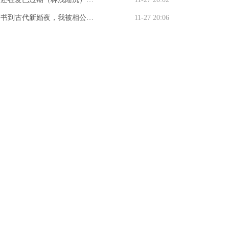
）
生回来，我笑看男友和竹马参加
免费阅读_吻还在爱已过期（林
穿书到古代新婚夜，我被相公帅
11-27 20:06
袍展梁薇薇林晴儿全文阅读
陆沉）最新章节列表吻还在爱已
了全文免费阅读_（穿书到古代
期
婚夜，我被相公帅惨了）林青榕
渊最新小说穿书到古代新婚夜，
被相公帅惨了