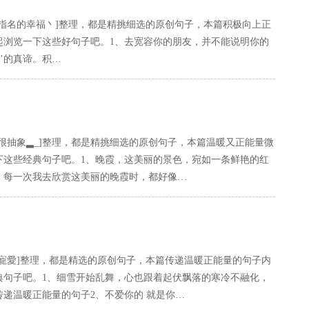
指名的幸福丶]整理，都是精挑细选的原创句子，本篇积极向上正
起浏览一下这些好句子吧。1、去宽容你的朋友，并不能说明你的
’的真谛。积…
很抽象▂_]整理，都是精挑细选的原创句子，本篇温暖又正能量微
下这些经典句子吧。1、晚霞，这美丽的景色，宛如一条鲜艳的红
。每一次我去欣赏这美丽的晚霞时，都好像…
寵愛]整理，都是精选的原创句子，本篇传递温暖正能量的句子内
典句子吧。1、细雪开始乱舞，心也跟着起伏飘落的寒冷不融化，
递温暖正能量的句子2、不爱你的 就是你…