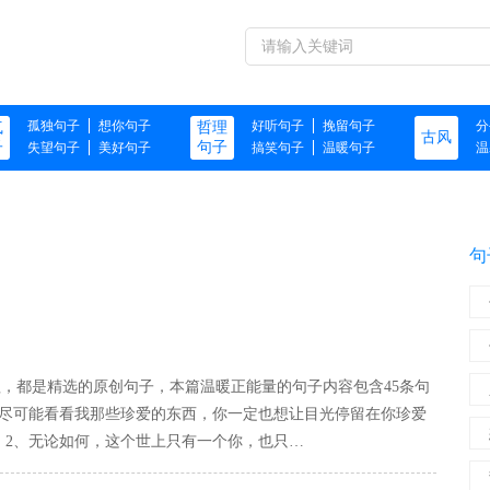
孤独句子
想你句子
好听句子
挽留句子
分
气
哲理
古风
子
句子
失望句子
美好句子
搞笑句子
温暖句子
温
句子
句
理，都是精选的原创句子，本篇温暖正能量的句子内容包含45条句
将尽可能看看我那些珍爱的东西，你一定也想让目光停留在你珍爱
。2、无论如何，这个世上只有一个你，也只…