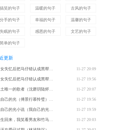
搞笑的句子
温暖的句子
古风的句子
分手的句子
幸福的句子
温馨的句子
失眠的句子
感恩的句子
文艺的句子
简单的句子
近更新
养女失忆后把马仔错认成黑帮大
11-27 20:09
，打我三巴掌断亲全文免费阅读
养女失忆后把马仔错认成黑帮大
11-27 19:56
（养女失忆后把马仔错认成黑帮
，打我三巴掌断亲曲童禹臻知乎
废土唯一的歌者（沈磬玥陆烬）
11-27 20:07
佬，打我三巴掌断亲）曲童禹臻
说全文免费阅读_（养女失忆后
文免费阅读_废土唯一的歌者最
我自己的光（傅景行慕怜璧）全
11-27 19:56
新小说养女失忆后把马仔错认成
马仔错认成黑帮大佬，打我三巴
章节小说免费阅读废土唯一的歌
免费阅读_我自己的光（傅景行
我自己的光小说（我自己的光）
11-27 19:59
帮大佬，打我三巴掌断亲
断亲）曲童禹臻知乎小说最新章
怜璧）最新章节列表
文免费阅读_（我自己的光）我
重生回来，我笑看男友和竹马参
11-27 20:03
列表
己的光最新章节列表（我自己的
旗袍展梁薇薇林晴儿最新章节_
吻还在爱已过期（林浅陆沉）全
11-27 20:02