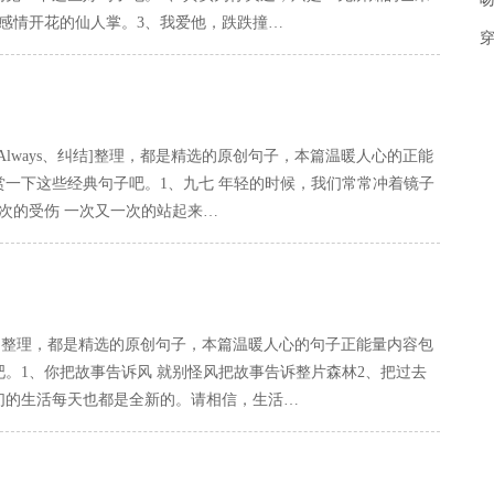
感情开花的仙人掌。3、我爱他，跌跌撞…
光
重
文
旗
浅
惨
过
新
魏
lways、纠结]整理，都是精选的原创句子，本篇温暖人心的正能
赏一下这些经典句子吧。1、九七 年轻的时候，我们常常冲着镜子
我
次的受伤 一次又一次的站起来…
]整理，都是精选的原创句子，本篇温暖人心的句子正能量内容包
吧。1、你把故事告诉风 就别怪风把故事告诉整片森林2、把过去
们的生活每天也都是全新的。请相信，生活…