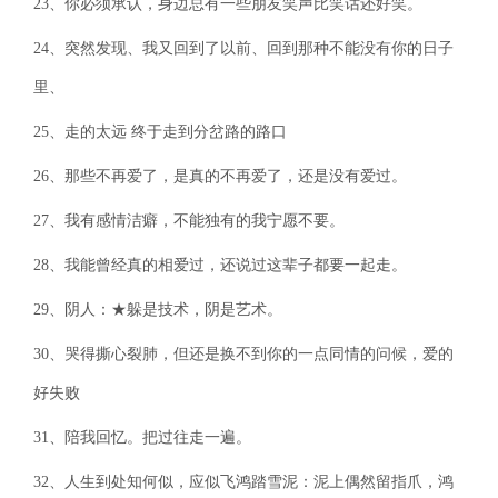
23、你必须承认，身边总有一些朋友笑声比笑话还好笑。
24、突然发现、我又回到了以前、回到那种不能没有你的日子
里、
25、走的太远 终于走到分岔路的路口
26、那些不再爱了，是真的不再爱了，还是没有爱过。
27、我有感情洁癖，不能独有的我宁愿不要。
28、我能曾经真的相爱过，还说过这辈子都要一起走。
29、阴人：★躲是技术，阴是艺术。
30、哭得撕心裂肺，但还是换不到你的一点同情的问候，爱的
好失败
31、陪我回忆。把过往走一遍。
32、人生到处知何似，应似飞鸿踏雪泥：泥上偶然留指爪，鸿