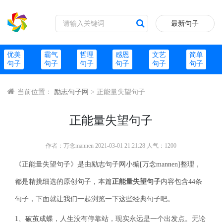
最新句子
优美
霸气
哲理
感恩
文艺
简单
句子
句子
句子
句子
句子
句子
当前位置：
励志句子网
> 正能量失望句子
正能量失望句子
作者：万念mannen 2021-03-01 21:21:28 人气：1200
《正能量失望句子》是由励志句子网小编[万念mannen]整理，
都是精挑细选的原创句子，本篇
正能量失望句子
内容包含44条
句子，下面就让我们一起浏览一下这些经典句子吧。
1、破茧成蝶，人生没有停靠站，现实永远是一个出发点。无论