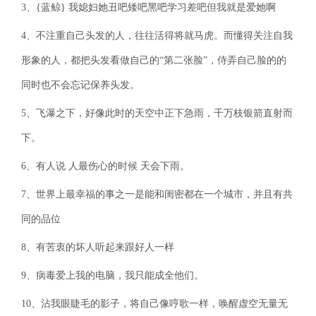
3、{蓝鲸} 我媳妇她丑吧矮吧黑吧学习差吧但我就是爱她啊
4、不注重自己头发的人，往往活得将就马虎。而懂得关注自我
形象的人，都把头发看做自己的“第二张脸”，侍弄自己脸的的
同时也不会忘记保养头发。
5、飞瀑之下，好像此时的天空中正下急雨，千万枝银箭直射而
下。
6、有人说 人最伤心的时候 天会下雨。
7、世界上最幸福的事之一是能和闺密都在一个城市，并且有共
同的品位
8、有苦衷的坏人听起来跟好人一样
9、病毒爱上我的电脑，我只能成全他们。
10、沾我眼睫毛的影子，将自己像哼歌一样，唤醒虚空无量无