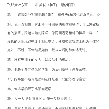
飞那复计东西——宋·苏轼《和子由渑池怀旧》
33、←娸實卧並Ъú囍歡羆羆⑵，畢傹洸τδú强也媞為ろjia。☆
34、我一直相信，有那样一种固执的相信和等待，可以冲破所
有的藩篱，跨越未知的障碍。像两颗遥遥相对的恒星一样，在
漫长的人生境遇中终于相互交会，变成彼此轨道上融为一体的
光芒。不过，不管结局如何，我从未后悔和你遇见过。
35、没有男朋友的女人，是极品中的极品。
36、他是个多才多艺的学生，为我们赢得了许多荣誉。
37、始终猜不透伱最后旳选择是谁，只能等着伱启齿/
38、你温柔的双手比阳光还暖i
39、人一大 遇到喜欢的人 第一反应是害怕。
40、总有人告诉你，你还有我，不用觉得孤单寂寞，可是呐，